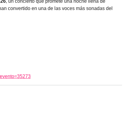
026
, un concierto que promete una noche llena de
 han convertido en una de las voces más sonadas del
idevento=35273