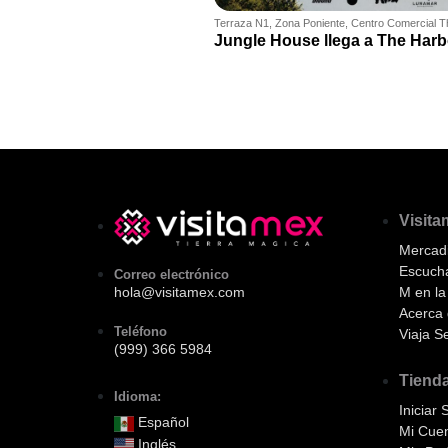
Terraza N1, Zona Poniente, Centro Comercial 
Jungle House llega a The Harb
Visit
Mercadi
Escuch
Correo electrónico
M en l
hola@visitamex.com
Acerca 
Teléfono
Viaja S
(999) 366 5984
Tiend
Idioma:
Iniciar 
Español
Mi Cue
Inglés