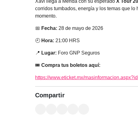
Xavi llega a Mérida con su esperado
X Tour 2
corridos tumbados, energía y los temas que lo
momento.
📅
Fecha:
28 de mayo de 2026
🕘
Hora:
21:00 HRS
📍
Lugar:
Foro GNP Seguros
🎟️
Compra tus boletos aquí:
https://www.eticket.mx/masinformacion.aspx?
Compartir