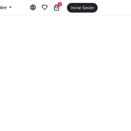
0
language
favorite
local_mall
ubre
Iniciar Sesión