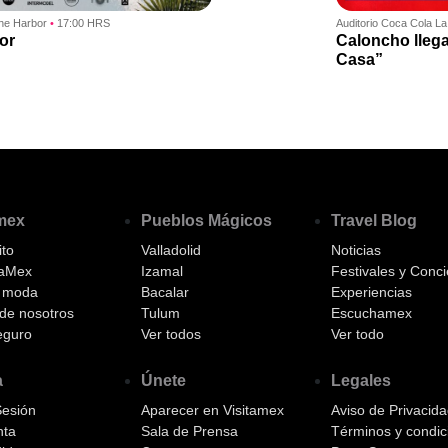
The Harbor
•
17:00 HRS
Auditorio Coca Cola La
or
Caloncho llega
Casa”
amex
Pueblos Mágicos
Travel Blog
to
Valladolid
Noticias
aMex
Izamal
Festivales y Conci
a moda
Bacalar
Experiencias
de nosotros
Tulum
Escuchamex
eguro
Ver todos
Ver todo
a
Únete
Legales
Sesión
Aparecer en Visitamex
Aviso de Privacid
nta
Sala de Prensa
Términos y condic