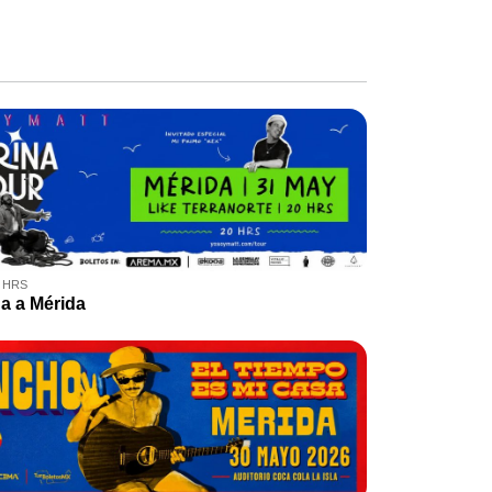
0 HRS
a a Mérida