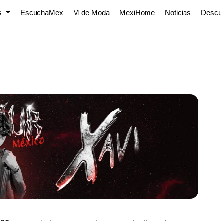
os
EscuchaMex
M de Moda
MexiHome
Noticias
Desc