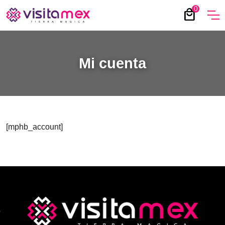
0
local_mall
Mi cuenta
[mphb_account]