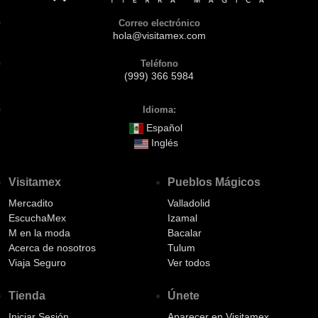
Correo electrónico
hola@visitamex.com
Teléfono
(999) 366 5984
Idioma:
Español
Inglés
Visitamex
Pueblos Mágicos
Mercadito
Valladolid
EscuchaMex
Izamal
M en la moda
Bacalar
Acerca de nosotros
Tulum
Viaja Seguro
Ver todos
Tienda
Únete
Iniciar Sesión
Aparecer en Visitamex