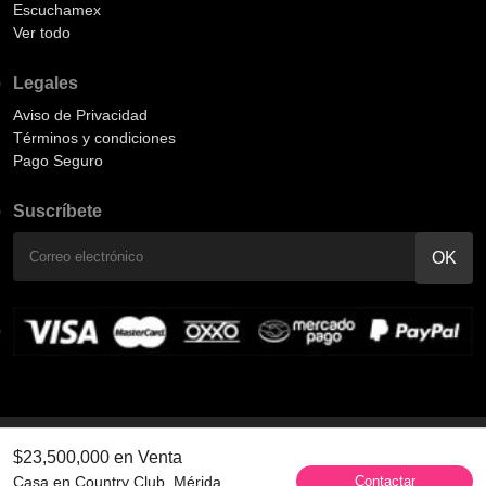
Escuchamex
Ver todo
Legales
Aviso de Privacidad
Términos y condiciones
Pago Seguro
Suscríbete
Síguenos:
$23,500,000 en Venta
Contactar
Casa en Country Club, Mérida,