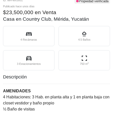
ID: MH-MX3931
Propiedad verificada
verified
Publicado hace unos días
$23,500,000 en Venta
Casa en Country Club, Mérida, Yucatán
bed
shower
4 Recámaras
4.5 Baños
directions_car
fullscreen
2
3 Estacionamientos
750 m
Descripción
AMENIDADES
4 Habitaciones: 3 Hab. en planta alta y 1 en planta baja con
closet vestidor y baño propio
½ Baño de visitas