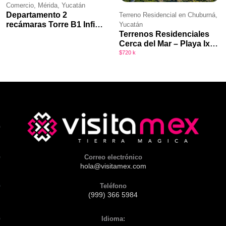
Comercio, Mérida, Yucatán
Departamento 2
Terreno Residencial en Chuburná,
recámaras Torre B1 Infiniti
Yucatán
Terrenos Residenciales
Mérida
Cerca del Mar – Playa Ixtul
Chuburná
$720 k
Correo electrónico
hola@visitamex.com
Teléfono
(999) 366 5984
Idioma: