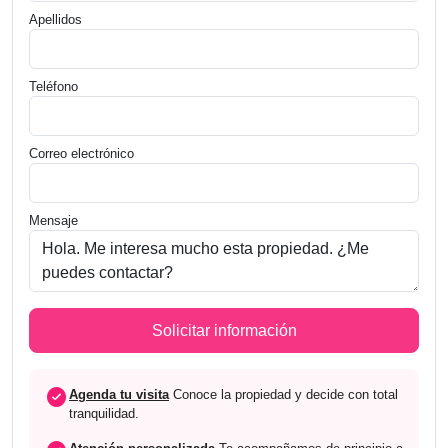
Apellidos
Teléfono
Correo electrónico
Mensaje
check_circle
Agenda tu visita
Conoce la propiedad y decide con total
tranquilidad.