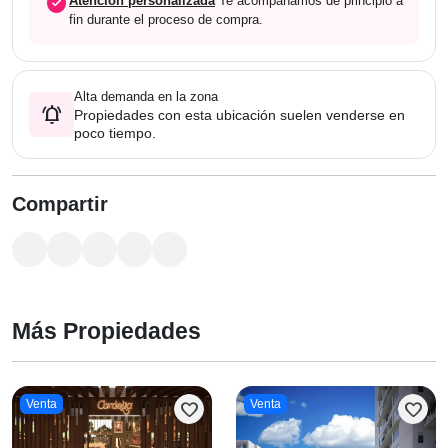
check_circle
Atención personalizada
Te acompañamos de principio a
fin durante el proceso de compra.
Alta demanda en la zona
notifications_active
Propiedades con esta ubicación suelen venderse en
poco tiempo.
Compartir
Más Propiedades
Venta
Venta
favorite
favorite