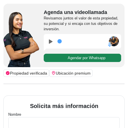
Agenda una videollamada
Revisamos juntos el valor de esta propiedad,
su potencial y si encaja con tus objetivos de
inversión.
play_arrow
mic
Agendar por Whatsapp
verified
home_pin
Propiedad verificada
Ubicación premium
Solicita más información
Nombre