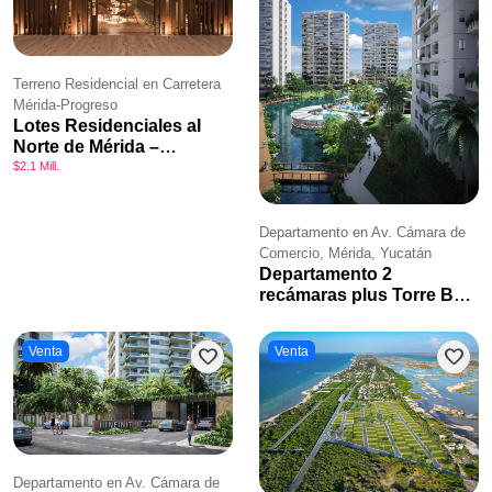
Terreno Residencial en Carretera
Mérida-Progreso
Lotes Residenciales al
Norte de Mérida –
Cordelia Privada
$2.1 Mill.
Residencial
Departamento en Av. Cámara de
Comercio, Mérida, Yucatán
Departamento 2
recámaras plus Torre B1
Infiniti Mérida
Venta
Venta
favorite
favorite
Departamento en Av. Cámara de