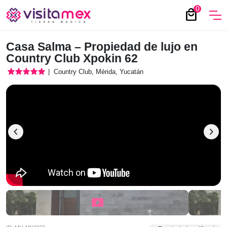
0
local_mall
Casa Salma – Propiedad de lujo en
Country Club Xpokin 62
star
star
star
star
star
|
Country Club, Mérida, Yucatán
chevron_left
chevron_right
smart_display