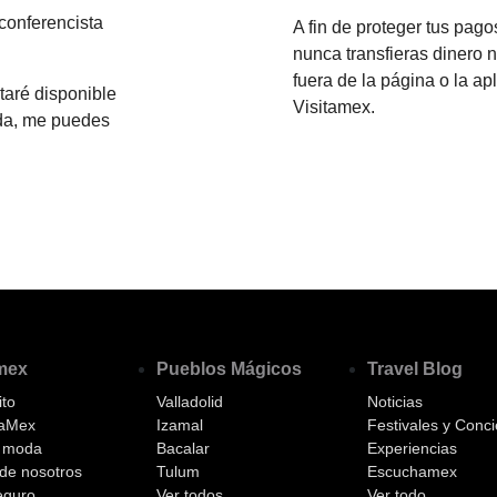
 conferencista
A fin de proteger tus pag
nunca transfieras dinero 
fuera de la página o la ap
taré disponible
Visitamex.
uda, me puedes
amex
Pueblos Mágicos
Travel Blog
to
Valladolid
Noticias
aMex
Izamal
Festivales y Conci
a moda
Bacalar
Experiencias
de nosotros
Tulum
Escuchamex
eguro
Ver todos
Ver todo