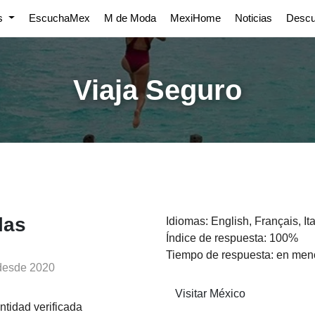
os
EscuchaMex
M de Moda
MexiHome
Noticias
Desc
Viaja Seguro
las
Idiomas: English, Français, It
Índice de respuesta: 100%
Tiempo de respuesta: en men
 desde 2020
Visitar México
ntidad verificada