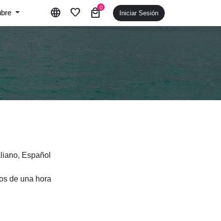
0
language
favorite
local_mall
ubre
Iniciar Sesión
aliano, Español
os de una hora