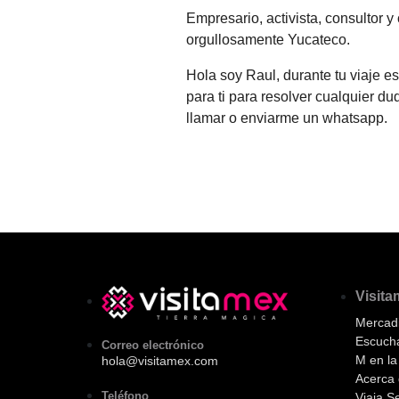
Empresario, activista, consultor y
orgullosamente Yucateco.
Hola soy Raul, durante tu viaje es
para ti para resolver cualquier d
llamar o enviarme un whatsapp.
Visit
Mercadi
Escuch
Correo electrónico
M en l
hola@visitamex.com
Acerca 
Teléfono
Viaja S