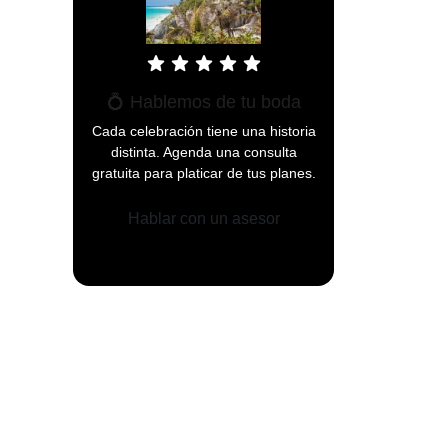
star
star
star
star
star
💍 Hablemos de tu boda
Cada celebración tiene una historia
distinta. Agenda una consulta
gratuita para platicar de tus planes.
Hablar con un asesor