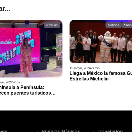
r...
Noticias
Noticias
Sabor
15 mayo, 2024
•
3
min
Llega a México la famosa G
Estrellas Michelin
bre, 2022
•
2
min
ínsula a Península:
ecen puentes turísticos
Baja California y Yucatán
amex
Pueblos Mágicos
Travel Blog