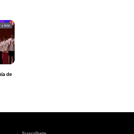
 y Arte
uía de
Suscríbete