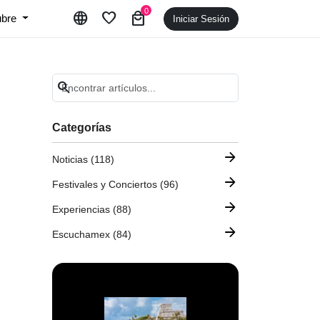
0
language
favorite
local_mall
ubre
Iniciar Sesión
search
Categorías
arrow_forward
Noticias (118)
arrow_forward
Festivales y Conciertos (96)
arrow_forward
Experiencias (88)
arrow_forward
Escuchamex (84)