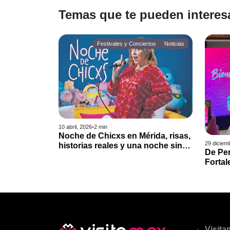
Temas que te pueden interesa
Festivales y Conciertos
Noticias
10 abril, 2026
•
2
min
Noche de Chicxs en Mérida, risas,
29 diciem
historias reales y una noche sin
De Pen
filtros
Fortal
entre 
Visit