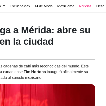
os
EscuchaMex
M de Moda
MexiHome
Noticias
Desc
ga a Mérida: abre su
en la ciudad
as cadenas de café más reconocidas del mundo. Este
na canadiense
Tim Hortons
inauguró oficialmente su
gada al sureste mexicano.