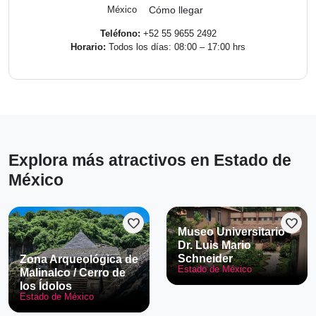
México
Cómo llegar
Teléfono:
+52 55 9655 2492
Horario:
Todos los días: 08:00 – 17:00 hrs
Explora más atractivos en Estado de
México
favorite
favorite
Museo Universitario
Dr. Luis Mario
Schneider
Zona Arqueológica de
Estado de México
Malinalco / Cerro de
los Ídolos
Estado de México