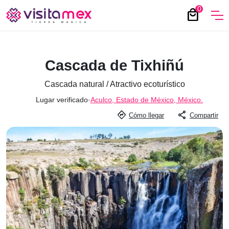
0
local_mall
Cascada de Tixhiñú
Cascada natural / Atractivo ecoturístico
Lugar verificado
·
Aculco, Estado de México, México.
directions
share
Cómo llegar
Compartir