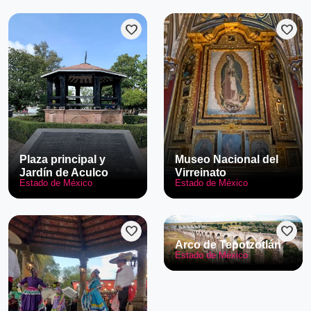
favorite
favorite
Plaza principal y
Museo Nacional del
Jardín de Aculco
Virreinato
Estado de México
Estado de México
favorite
favorite
Arco de Tepotzotlán
Estado de México