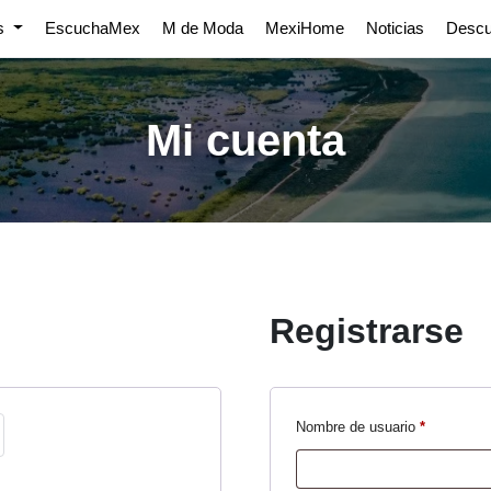
os
EscuchaMex
M de Moda
MexiHome
Noticias
Desc
Mi cuenta
Registrarse
Obligatori
Nombre de usuario
*