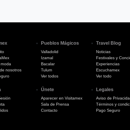
amex
Pueblos Mágicos
Travel Blog
to
Valladolid
Noticias
aMex
Izamal
Festivales y Conci
a moda
Bacalar
Experiencias
de nosotros
Tulum
Escuchamex
eguro
Ver todos
Ver todo
a
Únete
Legales
Sesión
Aparecer en Visitamex
Aviso de Privacid
nta
Sala de Prensa
Términos y condic
idos
Contacto
Pago Seguro