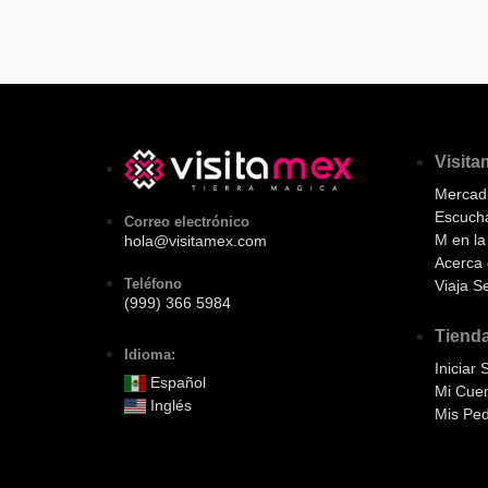
Visit
Mercadi
Escuch
Correo electrónico
M en l
hola@visitamex.com
Acerca 
Teléfono
Viaja S
(999) 366 5984
Tiend
Idioma:
Iniciar 
Español
Mi Cue
Inglés
Mis Ped