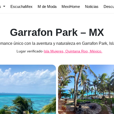
os
EscuchaMex
M de Moda
MexiHome
Noticias
Desc
Garrafon Park – MX
omance único con la aventura y naturaleza en Garrafon Park, Isl
Lugar verificado
·
Isla Mujeres, Quintana Roo, México.