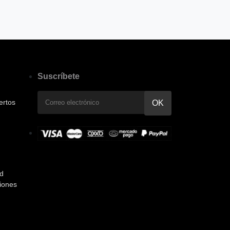
Suscríbete
ertos
ad
iones