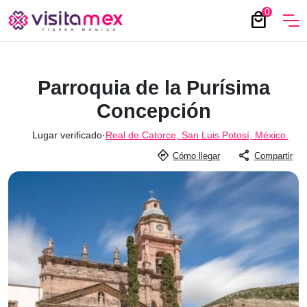
0
local_mall
Parroquia de la Purísima
Concepción
Lugar verificado
·
Real de Catorce, San Luis Potosí, México.
directions
share
Cómo llegar
Compartir