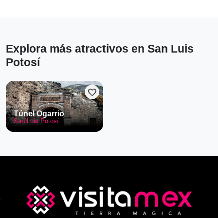
Explora más atractivos en San Luis
Potosí
favorite
Túnel Ogarrio
San Luis Potosí