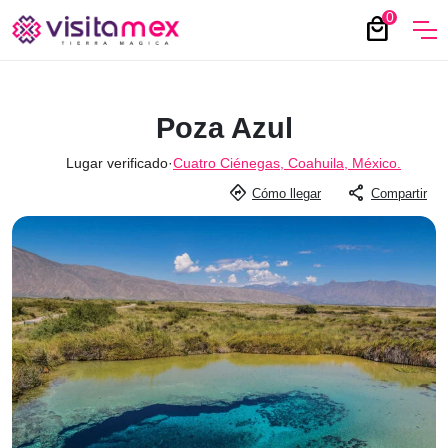
0
local_mall
Poza Azul
Lugar verificado
·
Cuatro Ciénegas, Coahuila, México.
directions
share
Cómo llegar
Compartir