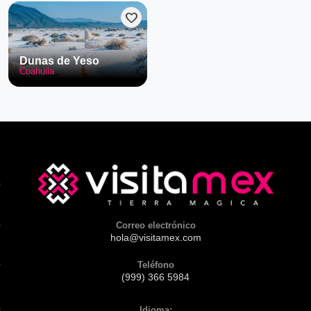
favorite
Dunas de Yeso
Coahuila
Correo electrónico
hola@visitamex.com
Teléfono
(999) 366 5984
Idioma: