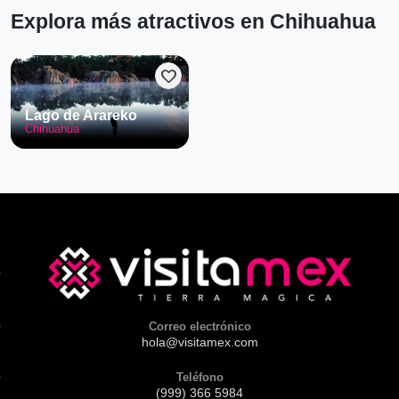
Explora más atractivos en Chihuahua
favorite
Lago de Arareko
Chihuahua
Correo electrónico
hola@visitamex.com
Teléfono
(999) 366 5984