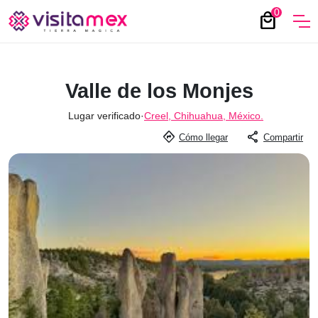
0
local_mall
Valle de los Monjes
Lugar verificado
·
Creel, Chihuahua, México.
directions
share
Cómo llegar
Compartir