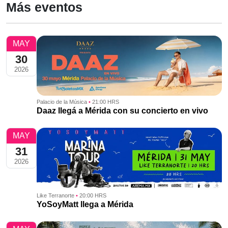
Más eventos
MAY
30
2026
Palacio de la Música
•
21:00 HRS
Daaz llegá a Mérida con su concierto en vivo
MAY
31
2026
Like Terranorte
•
20:00 HRS
YoSoyMatt llega a Mérida