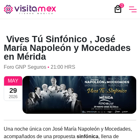
0
local_mall
Vives Tú Sinfónico , José
María Napoleón y Mocedades
en Mérida
Foro GNP Seguros
•
21:00 HRS
MAY
29
2026
Una noche única con José María Napoleón y Mocedades,
acompañados de una propuesta
sinfónica
, llena de