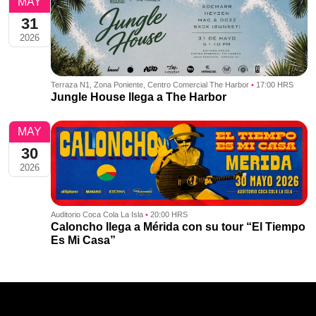
MAY
31
2026
Terraza N1, Zona Poniente, Centro Comercial The Harbor
•
17:00 HRS
Jungle House llega a The Harbor
MAY
30
2026
Auditorio Coca Cola La Isla
•
20:00 HRS
Caloncho llega a Mérida con su tour “El Tiempo
Es Mi Casa”