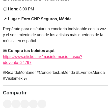
🕘
Hora:
8:00 PM
📍
Lugar:
Foro GNP Seguros, Mérida
.
Prepárate para disfrutar un concierto inolvidable con la voz
y el sentimiento de uno de los artistas más queridos de la
música en español.
🎟️
Compra tus boletos aquí:
https://www.eticket.mx/masinformacion.aspx?
idevento=34797
#RicardoMontaner #ConciertosEnMérida #EventosMérida
#Visitamex 🎶
Compartir