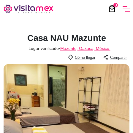
0
local_mall
Casa NAU Mazunte
Lugar verificado
·
Mazunte, Oaxaca, México.
directions
share
Cómo llegar
Compartir