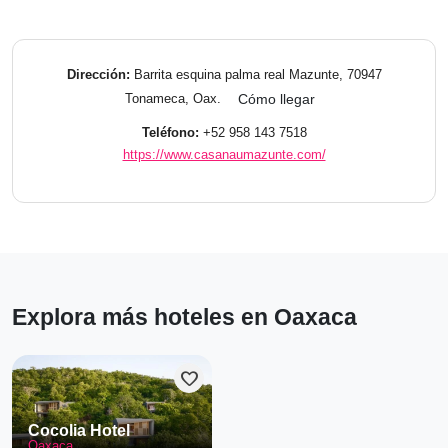
Dirección:
Barrita esquina palma real Mazunte, 70947
Tonameca, Oax.
Cómo llegar
Teléfono:
+52 958 143 7518
https://www.casanaumazunte.com/
Explora más hoteles en Oaxaca
favorite
Cocolia Hotel
Oaxaca