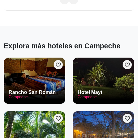
Explora más hoteles en Campeche
favorite
favorite
Rancho San Román
Hotel Mayt
Campeche
Campeche
favorite
favorite