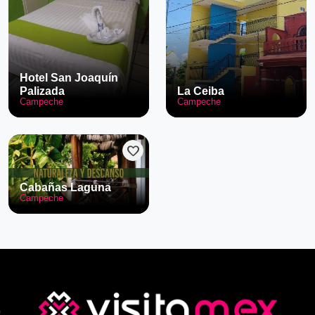
Hotel San Joaquín
Palizada
La Ceiba
Campeche
Campeche
favorite
Cabañas Laguna
Campeche