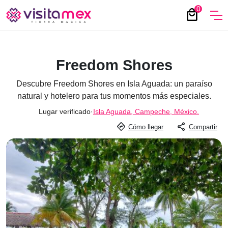
0
local_mall
Freedom Shores
Descubre Freedom Shores en Isla Aguada: un paraíso
natural y hotelero para tus momentos más especiales.
Lugar verificado
·
Isla Aguada, Campeche, México.
directions
share
Cómo llegar
Compartir