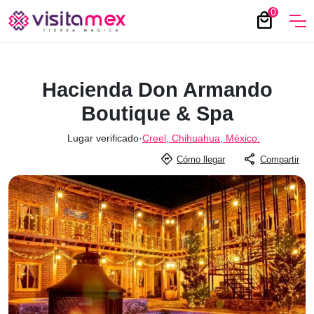
0
local_mall
Hacienda Don Armando
Boutique & Spa
Lugar verificado
·
Creel, Chihuahua, México.
directions
share
Cómo llegar
Compartir