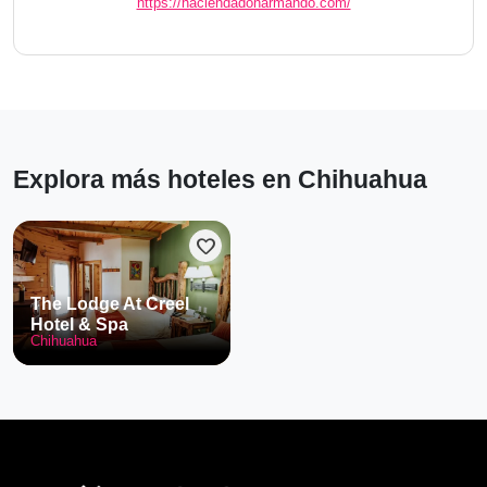
https://haciendadonarmando.com/
Explora más hoteles en Chihuahua
favorite
The Lodge At Creel
Hotel & Spa
Chihuahua