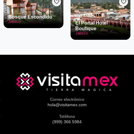
favorite
favorite
Bosque Escondido
Jalisco
El Portal Hotel
Boutique
Jalisco
Correo electrónico
hola@visitamex.com
Teléfono
(999) 366 5984