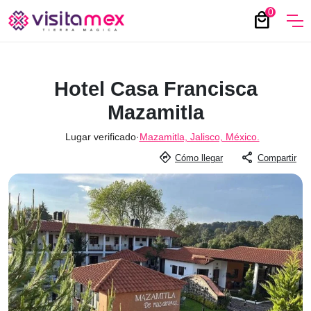
0
local_mall
Hotel Casa Francisca
Mazamitla
Lugar verificado
·
Mazamitla, Jalisco, México.
directions
share
Cómo llegar
Compartir