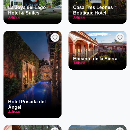
La Joya del Lago
Casa Tres Leones
Hotel & Suites
Boutique Hotel
Jalisco
Jalisco
favorite
favorite
Encanto de la Sierra
Jalisco
Hotel Posada del
Ángel
Jalisco