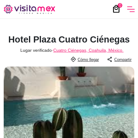
0
local_mall
Hotel Plaza Cuatro Ciénegas
Lugar verificado
·
Cuatro Ciénegas, Coahuila, México.
directions
share
Cómo llegar
Compartir