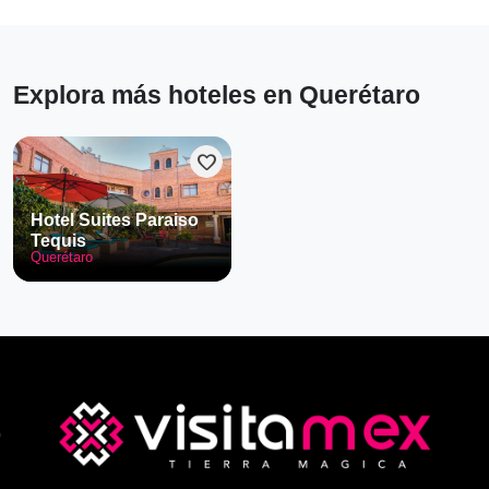
Explora más hoteles en Querétaro
favorite
Hotel Suites Paraiso
Tequis
Querétaro