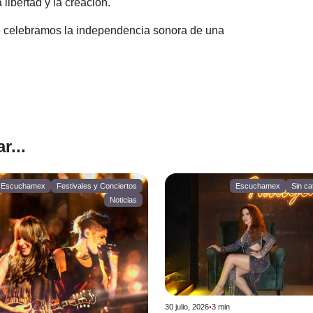
 libertad y la creación.
e celebramos la independencia sonora de una
r...
Escuchamex
Festivales y Conciertos
Escuchamex
Sin ca
Noticias
30 julio, 2026
•
3
min