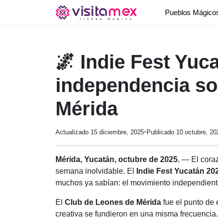
Pueblos Mágic
🌌 Indie Fest Yuca
independencia so
Mérida
·
Actualizado 15 diciembre, 2025
Publicado 10 octubre, 20
Mérida, Yucatán, octubre de 2025.
— El corazó
semana inolvidable. El
Indie Fest Yucatán 20
muchos ya sabían: el movimiento independient
El
Club de Leones de Mérida
fue el punto de 
creativa se fundieron en una misma frecuencia.