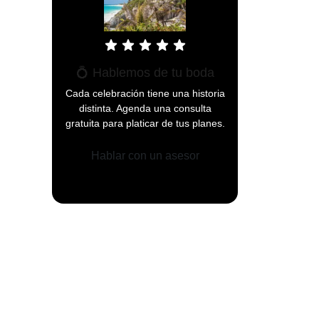
star
star
star
star
star
💍 Hablemos de tu boda
Cada celebración tiene una historia
distinta. Agenda una consulta
gratuita para platicar de tus planes.
Hablar con un asesor