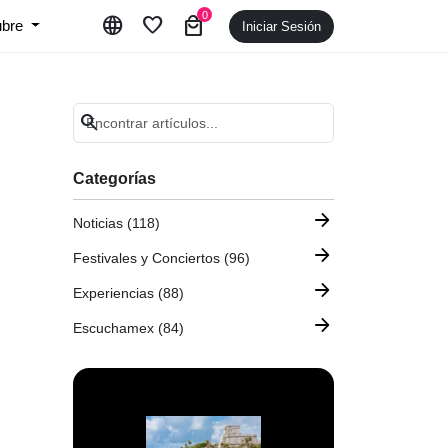
0
language
favorite
local_mall
ubre
Iniciar Sesión
search
Categorías
arrow_forward
Noticias (118)
arrow_forward
Festivales y Conciertos (96)
arrow_forward
Experiencias (88)
arrow_forward
Escuchamex (84)