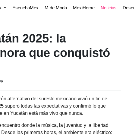
os
EscuchaMex
M de Moda
MexiHome
Noticias
Desc
tán 2025: la
nora que conquistó
25
n alternativo del sureste mexicano vivió un fin de
25
superó todas las expectativas y confirmó lo que
e en Yucatán está más vivo que nunca.
encuentro donde la música, la juventud y la libertad
 Desde las primeras horas, el ambiente era eléctrico: