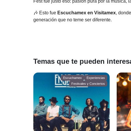
Fest fue justo eso: pasión pura por la música, la
🎶 Esto fue
Escuchamex en Visitamex
, dond
generación que no teme ser diferente.
Temas que te pueden interesa
Escuchamex
Experiencias
Festivales y Conciertos