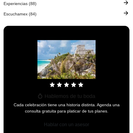
arrow_forward
Experiencias (88)
arrow_forward
Escuchamex (84)
star
star
star
star
star
💍 Hablemos de tu boda
Cada celebración tiene una historia distinta. Agenda una
consulta gratuita para platicar de tus planes.
Hablar con un asesor