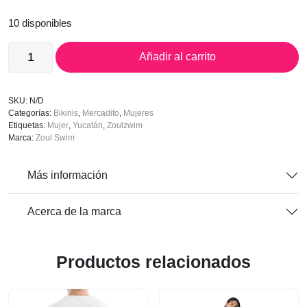
10 disponibles
ZoulSwim
Añadir al carrito
–
Bikini
Verde
Selva
SKU:
N/D
cantidad
Categorías:
Bikinis
,
Mercadito
,
Mujeres
Etiquetas:
Mujer
,
Yucatán
,
Zoulzwim
Marca:
Zoul Swim
Más información
Acerca de la marca
Productos relacionados