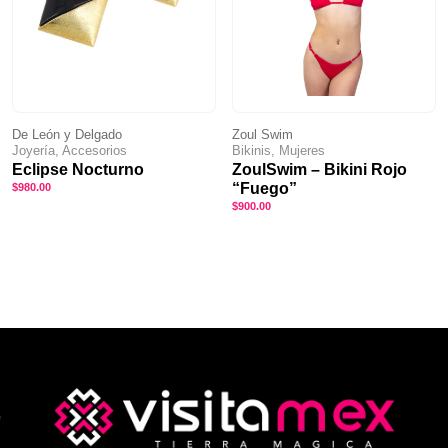
De León y Delgado
Zoul Swim
Joyería, Accesorios
Bikinis, Mujeres
Eclipse Nocturno
ZoulSwim – Bikini Rojo
“Fuego”
$
980.00
$
900.00