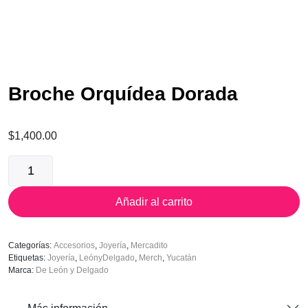
Broche Orquídea Dorada
$
1,400.00
Broche
Orquídea
Dorada
cantidad
Añadir al carrito
Categorías:
Accesorios
,
Joyería
,
Mercadito
Etiquetas:
Joyería
,
LeónyDelgado
,
Merch
,
Yucatán
Marca:
De León y Delgado