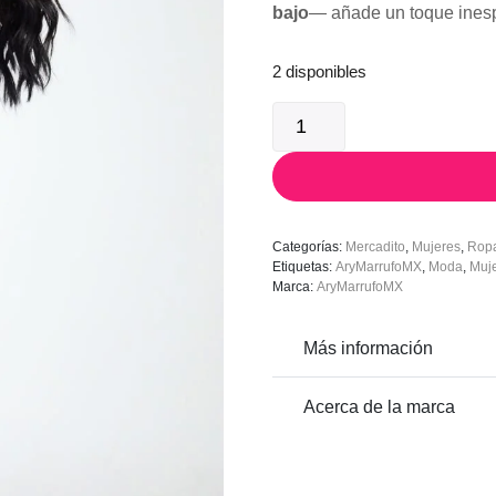
bajo
— añade un toque inespe
2 disponibles
Vestido
“Cielo
de
Plumas”
cantidad
Categorías:
Mercadito
,
Mujeres
,
Rop
Etiquetas:
AryMarrufoMX
,
Moda
,
Muj
Marca:
AryMarrufoMX
Más información
Acerca de la marca