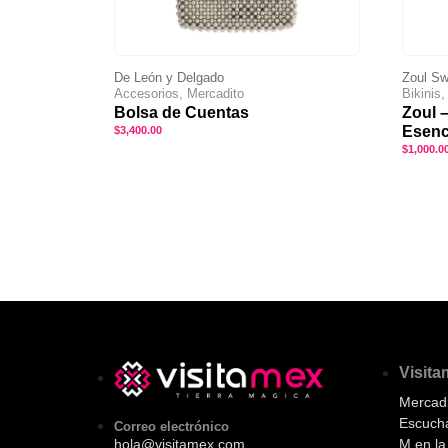
De León y Delgado
Zoul S
Accesorios, Mercadito
Bikinis
Bolsa de Cuentas
Zoul 
Esenc
$
3,400.00
$
1,000.0
Visit
Mercadi
Escuch
Correo electrónico
M en l
hola@visitamex.com