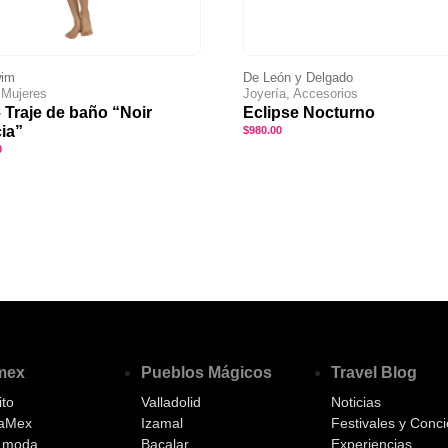
wim
De León y Delgado
, Mujeres
Joyería, Accesorios
– Traje de baño “Noir
Eclipse Nocturno
ia”
$
980.00
0
amex
Pueblos Mágicos
Travel Blog
to
Valladolid
Noticias
aMex
Izamal
Festivales y Conci
a moda
Bacalar
Experiencias