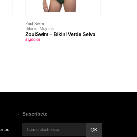
Zoul Swim
Bikinis, Mujeres
ZoulSwim – Bikini Verde Selva
$
1,000.00
Suscríbete
ertos