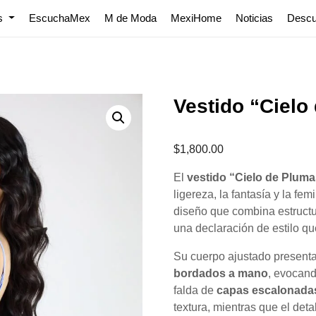
os
EscuchaMex
M de Moda
MexiHome
Noticias
Desc
Vestido “Cielo
$
1,800.00
El
vestido “Cielo de Plum
ligereza, la fantasía y la 
diseño que combina estructu
una declaración de estilo que
Su cuerpo ajustado present
bordados a mano
, evocand
falda de
capas escalonadas
textura, mientras que el deta