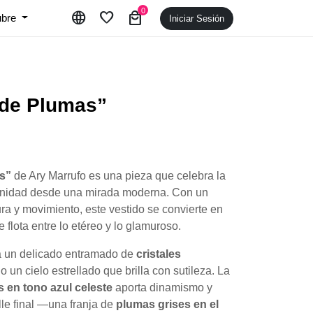
0
language
favorite
local_mall
ubre
Iniciar Sesión
 de Plumas”
as”
de Ary Marrufo es una pieza que celebra la
feminidad desde una mirada moderna. Con un
ra y movimiento, este vestido se convierte en
 flota entre lo etéreo y lo glamuroso.
a un delicado entramado de
cristales
o un cielo estrellado que brilla con sutileza. La
 en tono azul celeste
aporta dinamismo y
lle final —una franja de
plumas grises en el