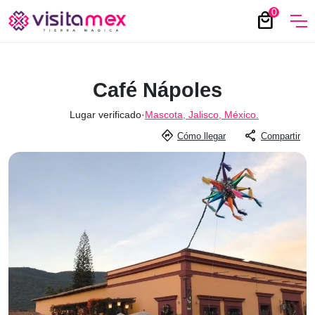
0
local_mall
Café Nápoles
Lugar verificado
·
Mascota, Jalisco, México.
directions
share
Cómo llegar
Compartir