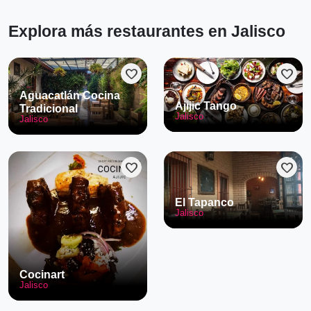
Explora más restaurantes en Jalisco
favorite
favorite
Aguacatlán Cocina
Ajijic Tango
Tradicional
Jalisco
Jalisco
favorite
favorite
El Tapanco
Jalisco
Cocinart
Jalisco