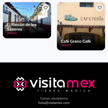
favorite
favorite
El Rincón de los
Sabores
Jalisco
Café Grano Café
Jalisco
Correo electrónico
hola@visitamex.com