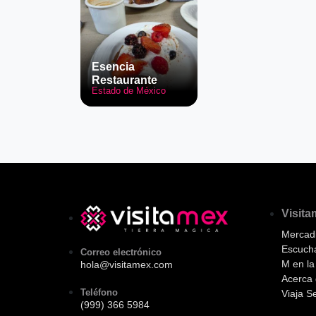
Esencia
Restaurante
Estado de México
Visit
Mercadi
Escuch
Correo electrónico
M en l
hola@visitamex.com
Acerca 
Teléfono
Viaja S
(999) 366 5984