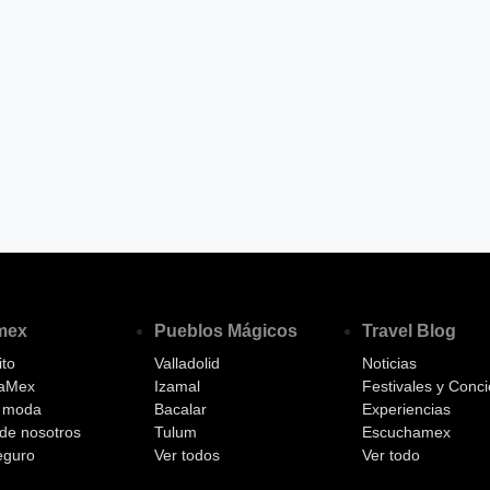
amex
Pueblos Mágicos
Travel Blog
to
Valladolid
Noticias
aMex
Izamal
Festivales y Conci
a moda
Bacalar
Experiencias
de nosotros
Tulum
Escuchamex
eguro
Ver todos
Ver todo