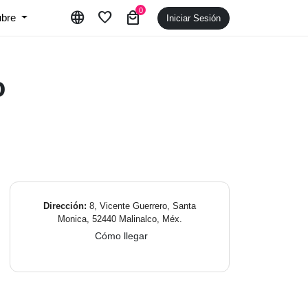
0
language
favorite
local_mall
ubre
Iniciar Sesión
o
Dirección:
8, Vicente Guerrero, Santa
Monica, 52440 Malinalco, Méx.
Cómo llegar