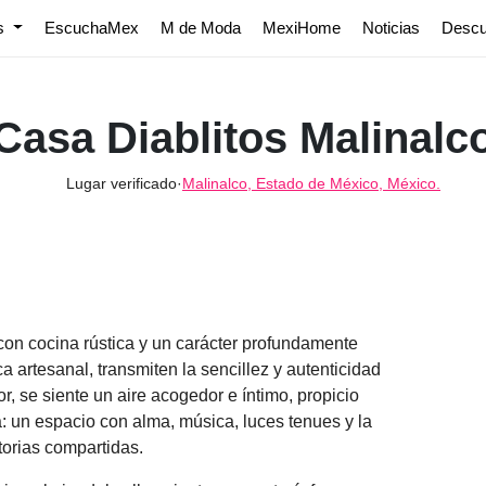
os
EscuchaMex
M de Moda
MexiHome
Noticias
Desc
Casa Diablitos Malinalc
Lugar verificado
·
Malinalco, Estado de México, México.
on cocina rústica y un carácter profundamente
 artesanal, transmiten la sencillez y autenticidad
r, se siente un aire acogedor e íntimo, propicio
 un espacio con alma, música, luces tenues y la
rias compartidas.