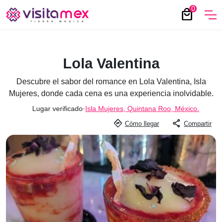
0
local_mall
Lola Valentina
Descubre el sabor del romance en Lola Valentina, Isla
Mujeres, donde cada cena es una experiencia inolvidable.
Lugar verificado
·
Isla Mujeres, Quintana Roo, México.
directions
share
Cómo llegar
Compartir