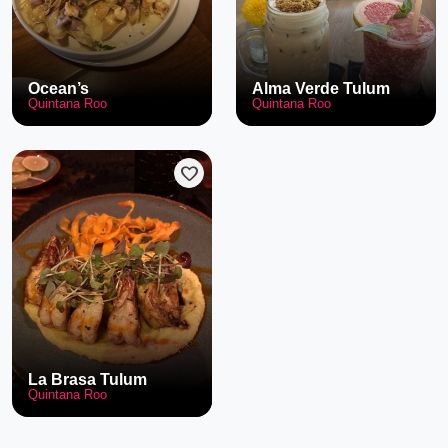
Ocean’s
Alma Verde Tulum
Quintana Roo
Quintana Roo
favorite
La Brasa Tulum
Quintana Roo