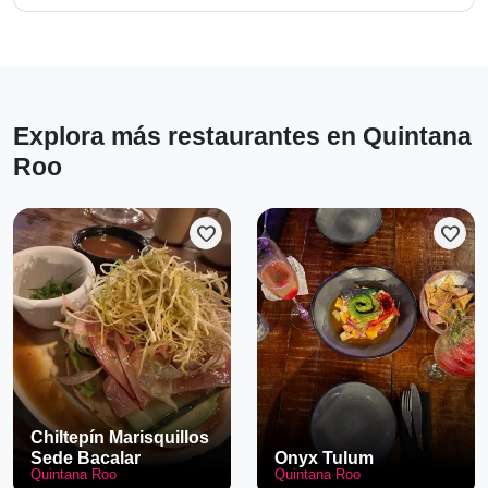
Explora más restaurantes en Quintana
Roo
favorite
favorite
Chiltepín Marisquillos
Sede Bacalar
Onyx Tulum
Quintana Roo
Quintana Roo