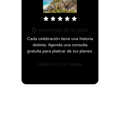
star
star
star
star
star
💍 Hablemos de tu boda
Cada celebración tiene una historia
distinta. Agenda una consulta
gratuita para platicar de tus planes.
Hablar con un asesor