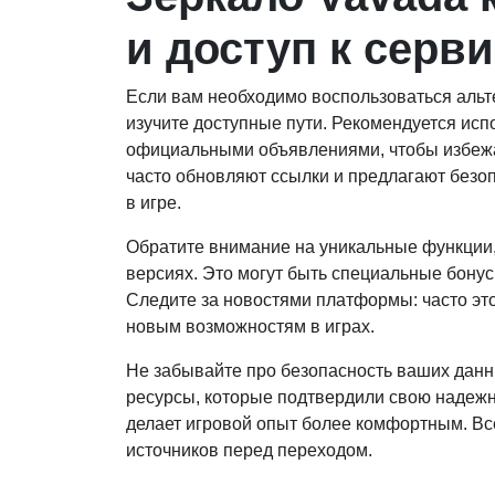
и доступ к серв
Если вам необходимо воспользоваться альт
изучите доступные пути. Рекомендуется исп
официальными объявлениями, чтобы избежа
часто обновляют ссылки и предлагают безоп
в игре.
Обратите внимание на уникальные функции,
версиях. Это могут быть специальные бону
Следите за новостями платформы: часто э
новым возможностям в играх.
Не забывайте про безопасность ваших данн
ресурсы, которые подтвердили свою надежно
делает игровой опыт более комфортным. Вс
источников перед переходом.