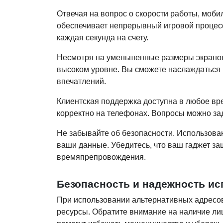
Отвечая на вопрос о скорости работы, моби
обеспечивает непрерывный игровой процесс.
каждая секунда на счету.
Несмотря на уменьшенные размеры экранов,
высоком уровне. Вы сможете наслаждаться
впечатлений.
Клиентская поддержка доступна в любое вре
корректно на телефонах. Вопросы можно за
Не забывайте об безопасности. Использов
ваши данные. Убедитесь, что ваш гаджет з
времяпрепровождения.
Безопасность и надежность ис
При использовании альтернативных адресо
ресурсы. Обратите внимание на наличие ли