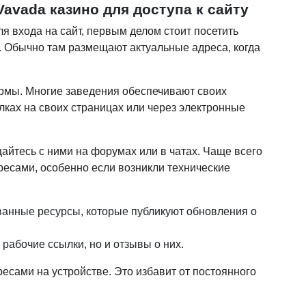
Vavada казино для доступа к сайту
 входа на сайт, первым делом стоит посетить
 Обычно там размещают актуальные адреса, когда
рмы. Многие заведения обеспечивают своих
ках на своих страницах или через электронные
айтесь с ними на форумах или в чатах. Чаще всего
ресами, особенно если возникли технические
анные ресурсы, которые публикуют обновления о
 рабочие ссылки, но и отзывы о них.
ресами на устройстве. Это избавит от постоянного