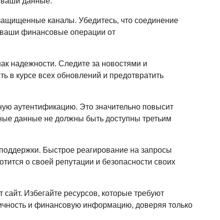
 ваши данные.
защищенные каналы. Убедитесь, что соединение
 ваши финансовые операции от
к надежности. Следите за новостями и
ть в курсе всех обновлений и предотвратить
ную аутентификацию. Это значительно повысит
чные данные не должны быть доступны третьим
поддержки. Быстрое реагирование на запросы
ботится о своей репутации и безопасности своих
 сайт. Избегайте ресурсов, которые требуют
чность и финансовую информацию, доверяя только