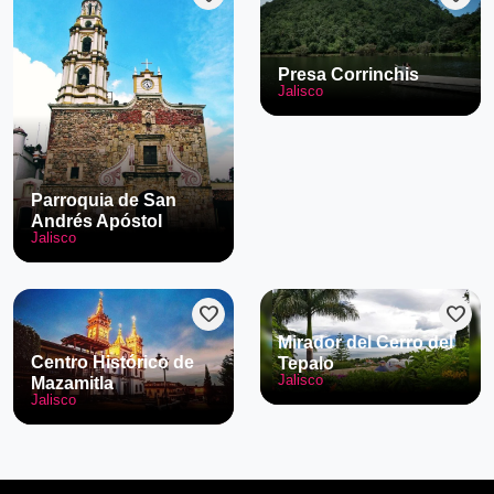
Presa Corrinchis
Jalisco
Parroquia de San
Andrés Apóstol
Jalisco
favorite
favorite
Mirador del Cerro del
Centro Histórico de
Tepalo
Jalisco
Mazamitla
Jalisco