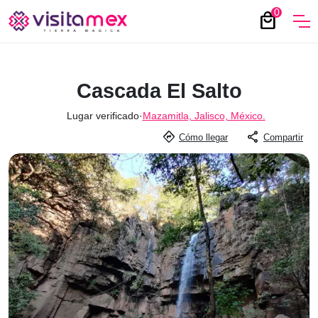
0
local_mall
Cascada El Salto
Lugar verificado
·
Mazamitla, Jalisco, México.
directions
share
Cómo llegar
Compartir