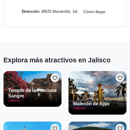
Dirección:
49533 Mazamitla, Jal.
Cómo llegar
Explora más atractivos en Jalisco
favorite
favorite
Templo de la Preciosa
Sangre
Jalisco
Malecón de Ajijic
Jalisco
favorite
favorite