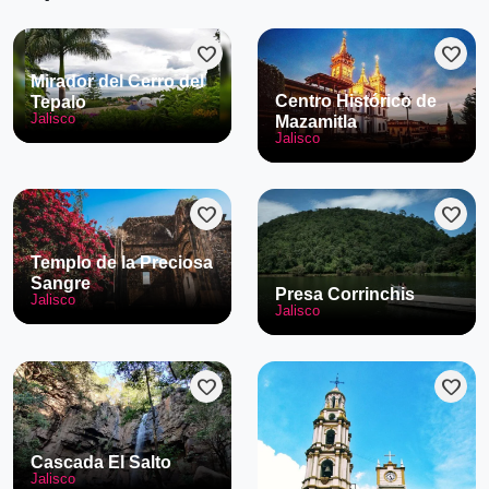
favorite
favorite
Mirador del Cerro del
Centro Histórico de
Tepalo
Jalisco
Mazamitla
Jalisco
favorite
favorite
Templo de la Preciosa
Sangre
Presa Corrinchis
Jalisco
Jalisco
favorite
favorite
Cascada El Salto
Jalisco