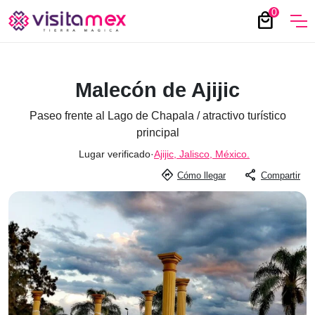
0
local_mall
Malecón de Ajijic
Paseo frente al Lago de Chapala / atractivo turístico
principal
Lugar verificado
·
Ajijic, Jalisco, México.
directions
share
Cómo llegar
Compartir