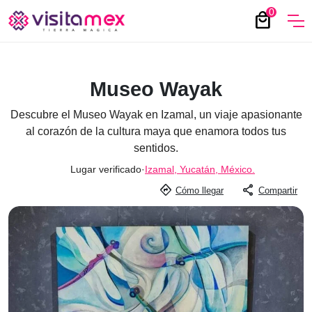
0
local_mall
Museo Wayak
Descubre el Museo Wayak en Izamal, un viaje apasionante
al corazón de la cultura maya que enamora todos tus
sentidos.
Lugar verificado
·
Izamal, Yucatán, México.
directions
share
Cómo llegar
Compartir