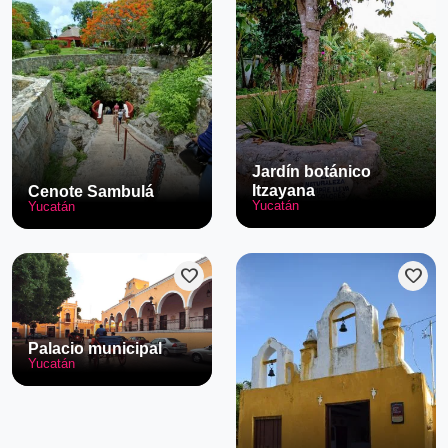
Jardín botánico
Itzayana
Cenote Sambulá
Yucatán
Yucatán
favorite
favorite
Palacio municipal
Yucatán