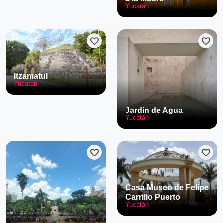
Yucatán
favorite
favorite
Itzamatul
Yucatán
Jardín de Agua
Yucatán
favorite
favorite
Casa Museo de Felipe
Carrillo Puerto
Yucatán