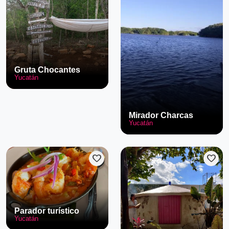
Gruta Chocantes
Yucatán
Mirador Charcas
Yucatán
favorite
favorite
Parador turístico
Yucatán