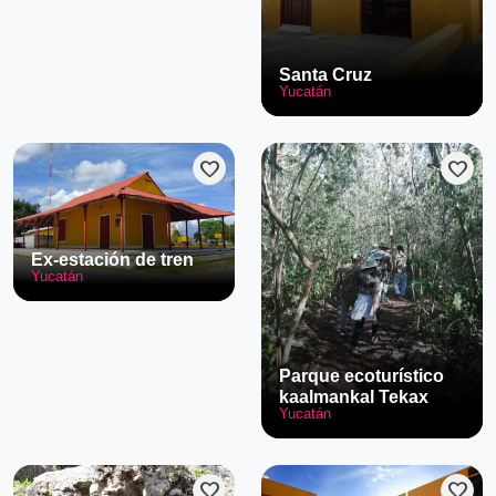
Santa Cruz
Yucatán
favorite
favorite
Ex-estación de tren
Yucatán
Parque ecoturístico
kaalmankal Tekax
Yucatán
favorite
favorite