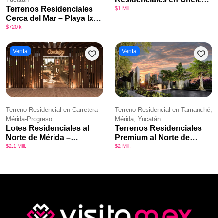
Terrenos Residenciales
Yucatán
$1 Mill.
Cerca del Mar – Playa Ixtul
Chuburná
$720 k
Venta
Venta
favorite
favorite
Terreno Residencial en Carretera
Terreno Residencial en Tamanché,
Mérida-Progreso
Mérida, Yucatán
Lotes Residenciales al
Terrenos Residenciales
Norte de Mérida –
Premium al Norte de
Cordelia Privada
Mérida – Tamankaya
$2.1 Mill.
$2 Mill.
Residencial