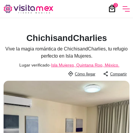
0
local_mall
ChichisandCharlies
Vive la magia romántica de ChichisandCharlies, tu refugio
perfecto en Isla Mujeres.
Lugar verificado
·
Isla Mujeres, Quintana Roo, México.
directions
share
Cómo llegar
Compartir