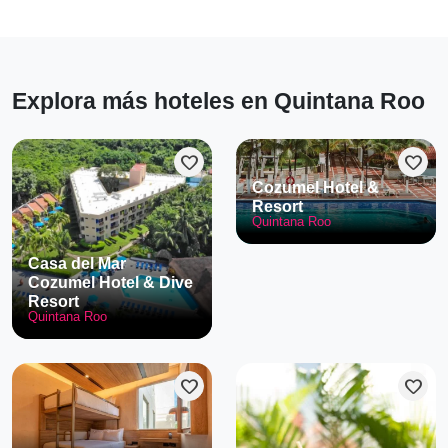
Explora más hoteles en Quintana Roo
favorite
favorite
Cozumel Hotel &
Resort
Quintana Roo
Casa del Mar
Cozumel Hotel & Dive
Resort
Quintana Roo
favorite
favorite