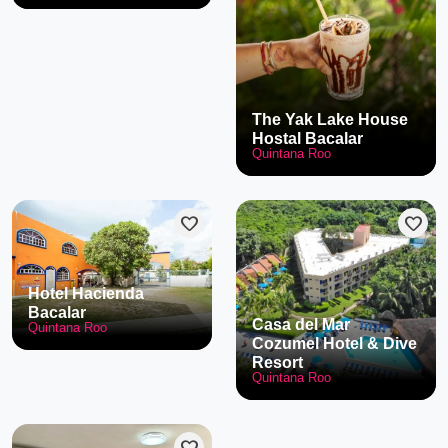
The Yak Lake House
Hostal Bacalar
Quintana Roo
favorite
favorite
Hotel Hacienda
Bacalar
Casa del Mar
Quintana Roo
Cozumel Hotel & Dive
Resort
Quintana Roo