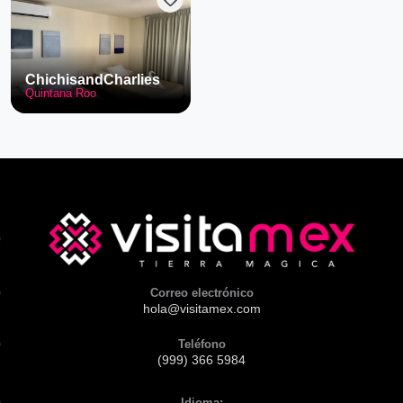
favorite
ChichisandCharlies
Quintana Roo
Correo electrónico
hola@visitamex.com
Teléfono
(999) 366 5984
Idioma: