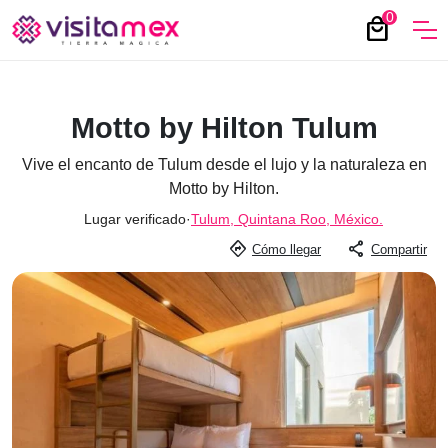
0
local_mall
Motto by Hilton Tulum
Vive el encanto de Tulum desde el lujo y la naturaleza en
Motto by Hilton.
Lugar verificado
·
Tulum, Quintana Roo, México.
directions
share
Cómo llegar
Compartir