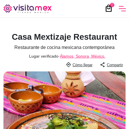
0
local_mall
Casa Mextizaje Restaurant
Restaurante de cocina mexicana contemporánea
Lugar verificado
·
Álamos, Sonora, México.
directions
share
Cómo llegar
Compartir