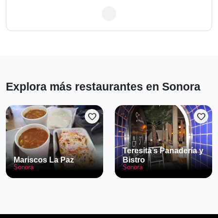
Explora más restaurantes en Sonora
favorite
favorite
Teresita’s Panadería y
Mariscos La Paz
Bistro
Sonora
Sonora
El Rincón del Viejo
Sonora
favorite