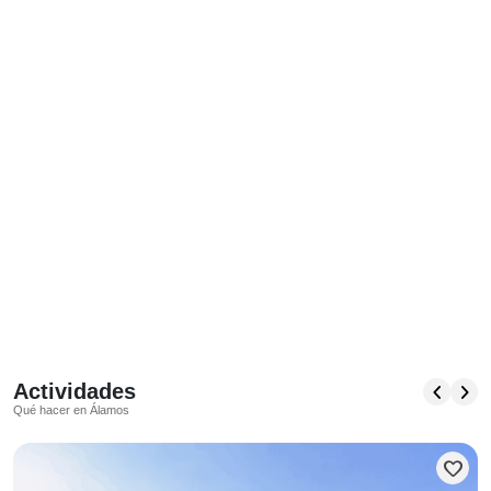
C
chevron_left
chevron_right
Actividades
Qué hacer en Álamos
favorite