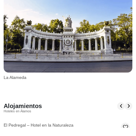
R
La Alameda
chevron_left
chevron_right
Alojamientos
Hoteles en Álamos
El Pedregal – Hotel en la Naturaleza
Á
favorite