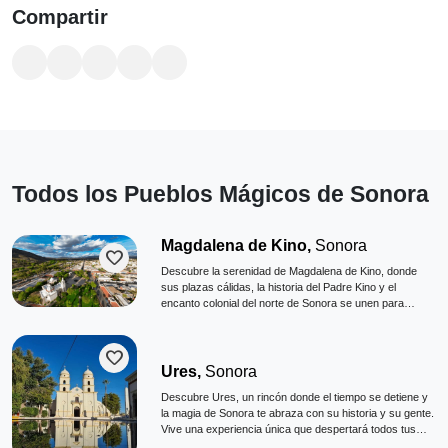
Compartir
Todos los Pueblos Mágicos de Sonora
Magdalena de Kino,
Sonora
favorite
Descubre la serenidad de Magdalena de Kino, donde
sus plazas cálidas, la historia del Padre Kino y el
encanto colonial del norte de Sonora se unen para
conquistar el corazón de cada viajero.
favorite
Ures,
Sonora
Descubre Ures, un rincón donde el tiempo se detiene y
la magia de Sonora te abraza con su historia y su gente.
Vive una experiencia única que despertará todos tus
sentidos.