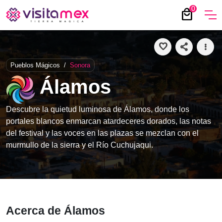
0
local_mall
favorite
share
more_vert
Pueblos Mágicos
/
Sonora
Álamos
Descubre la quietud luminosa de Álamos, donde los
portales blancos enmarcan atardeceres dorados, las notas
del festival y las voces en las plazas se mezclan con el
murmullo de la sierra y el Río Cuchujaqui.
Acerca de Álamos