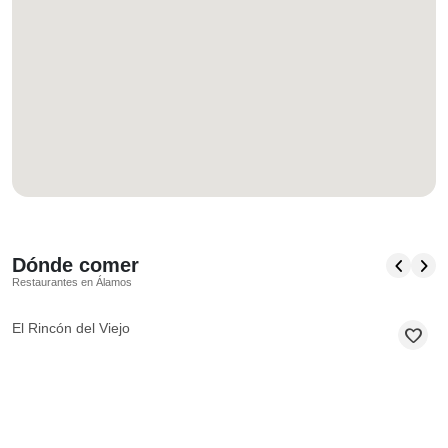
chevron_left
chevron_right
Dónde comer
Restaurantes en Álamos
El Rincón del Viejo
favorite