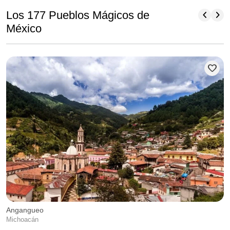
chevron_left
chevron_right
Los 177 Pueblos Mágicos de
México
favorite
P
A
Angangueo
Michoacán