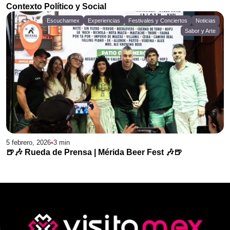
Contexto Político y Social
Escuchamex
Experiencias
Festivales y Conciertos
Noticias
Sabor y Arte
5 febrero, 2026
•
3
min
🍺🎶 Rueda de Prensa | Mérida Beer Fest 🎶🍺