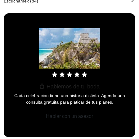
Escuchamex (84)
star
star
star
star
star
💍 Hablemos de tu boda
Cada celebración tiene una historia distinta. Agenda una
consulta gratuita para platicar de tus planes.
Hablar con un asesor