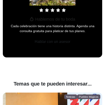
star
star
star
star
star
💍 Hablemos de tu boda
Cada celebración tiene una historia distinta. Agenda una
consulta gratuita para platicar de tus planes.
Hablar con un asesor
Temas que te pueden interesar...
Noticias
Pueblos Mágicos