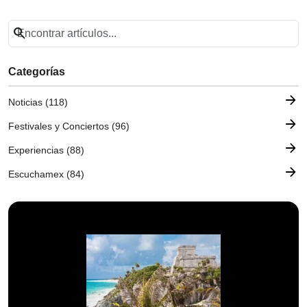
search
Categorías
arrow_forward
Noticias (118)
arrow_forward
Festivales y Conciertos (96)
arrow_forward
Experiencias (88)
arrow_forward
Escuchamex (84)