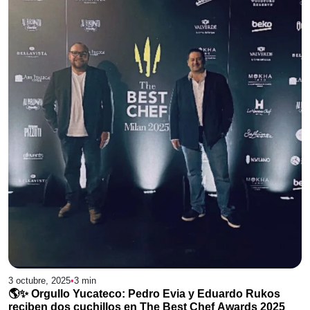
3 octubre, 2025
•
3
min
🌎✨ Orgullo Yucateco: Pedro Evia y Eduardo Rukos
reciben dos cuchillos en The Best Chef Awards 2025