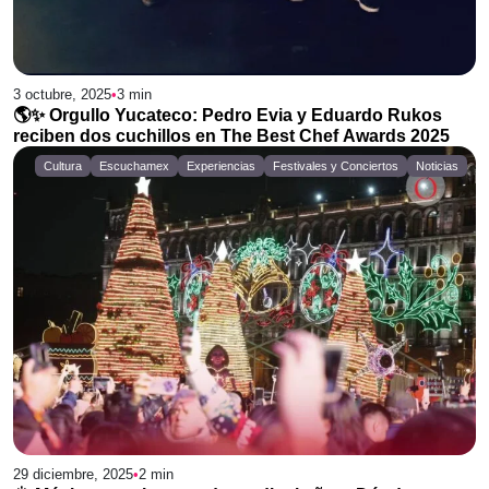
3 octubre, 2025
•
3
min
🌎✨ Orgullo Yucateco: Pedro Evia y Eduardo Rukos
reciben dos cuchillos en The Best Chef Awards 2025
Cultura
Escuchamex
Experiencias
Festivales y Conciertos
Noticias
29 diciembre, 2025
•
2
min