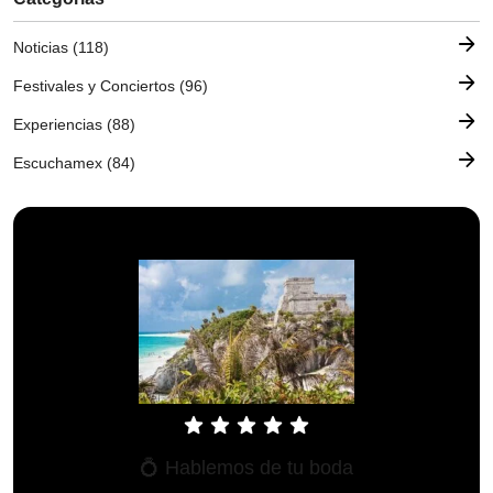
arrow_forward
Noticias (118)
arrow_forward
Festivales y Conciertos (96)
arrow_forward
Experiencias (88)
arrow_forward
Escuchamex (84)
star
star
star
star
star
💍 Hablemos de tu boda