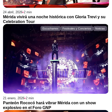
24 abril, 2026
•
2
min
Mérida vivirá una noche histórica con Gloria Trevi y su
Celebration Tour
Escuchamex
Festivales y Conciertos
Noticias
21 enero, 2026
•
2
min
Panteón Rococó hará vibrar Mérida con un show
explosivo en el Foro GNP