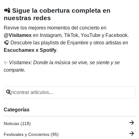
📲
Sigue la cobertura completa en
nuestras redes
Revive los mejores momentos del concierto en
@Visitamex
en Instagram, TikTok, YouTube y Facebook.
🎧 Descubre las playlists de Enjambre y otros artistas en
Escuchamex x Spotify
.
✨
Visitamex: Donde la música se vive, se siente y se
comparte.
search
Categorías
arrow_forward
Noticias (118)
arrow_forward
Festivales y Conciertos (95)