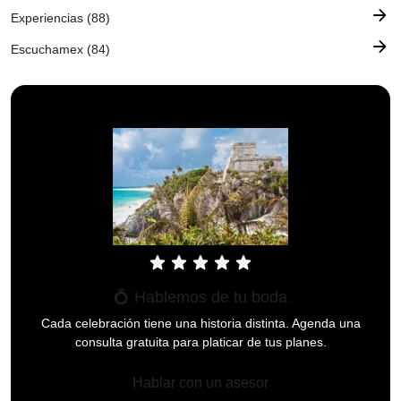
arrow_forward
Experiencias (88)
arrow_forward
Escuchamex (84)
star
star
star
star
star
💍 Hablemos de tu boda
Cada celebración tiene una historia distinta. Agenda una
consulta gratuita para platicar de tus planes.
Hablar con un asesor