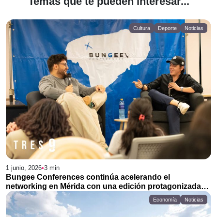
Temas que te pueden interesar...
Cultura
Deporte
Noticias
1 junio, 2026
•
3
min
Bungee Conferences continúa acelerando el
networking en Mérida con una edición protagonizada
por Carlos Novelo
Economía
Noticias