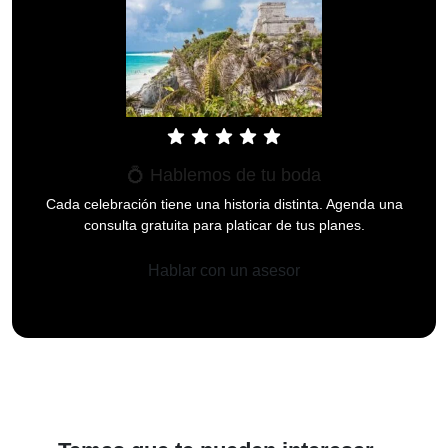
star
star
star
star
star
💍 Hablemos de tu boda
Cada celebración tiene una historia distinta. Agenda una
consulta gratuita para platicar de tus planes.
Hablar con un asesor