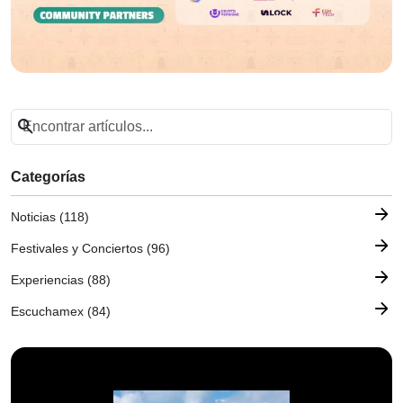
search
Categorías
arrow_forward
Noticias (118)
arrow_forward
Festivales y Conciertos (96)
arrow_forward
Experiencias (88)
arrow_forward
Escuchamex (84)