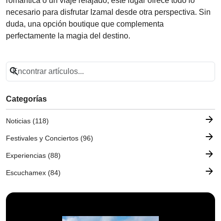
romántica o un viaje relajado, este lugar ofrece todo lo
necesario para disfrutar Izamal desde otra perspectiva. Sin
duda, una opción boutique que complementa
perfectamente la magia del destino.
search
Categorías
arrow_forward
Noticias (118)
arrow_forward
Festivales y Conciertos (96)
arrow_forward
Experiencias (88)
arrow_forward
Escuchamex (84)