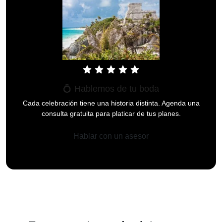
star
star
star
star
star
💍 Hablemos de tu boda
Cada celebración tiene una historia distinta. Agenda una
consulta gratuita para platicar de tus planes.
Hablar con un asesor