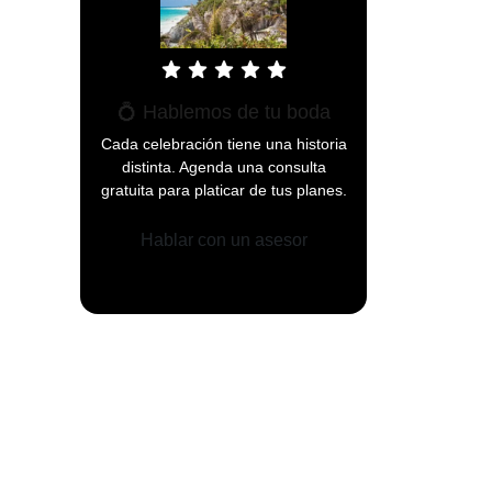
star
star
star
star
star
💍 Hablemos de tu boda
Cada celebración tiene una historia
distinta. Agenda una consulta
gratuita para platicar de tus planes.
Hablar con un asesor