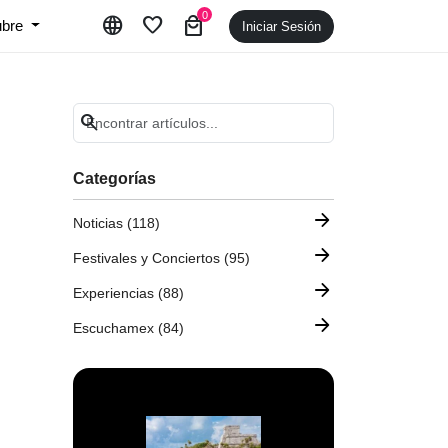
0
language
favorite
local_mall
ubre
Iniciar Sesión
search
Categorías
arrow_forward
Noticias (118)
arrow_forward
Festivales y Conciertos (95)
arrow_forward
Experiencias (88)
arrow_forward
Escuchamex (84)