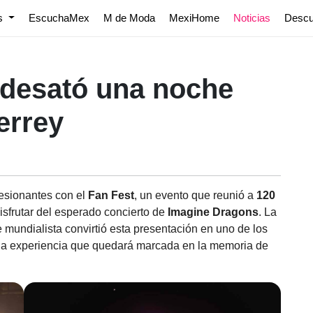
os
EscuchaMex
M de Moda
MexiHome
Noticias
Desc
desató una noche
errey
esionantes con el
Fan Fest
, un evento que reunió a
120
isfrutar del esperado concierto de
Imagine Dragons
. La
mundialista convirtió esta presentación en uno de los
na experiencia que quedará marcada en la memoria de