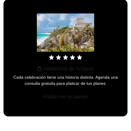
star
star
star
star
star
💍 Hablemos de tu boda
Cada celebración tiene una historia distinta. Agenda una
consulta gratuita para platicar de tus planes.
Hablar con un asesor