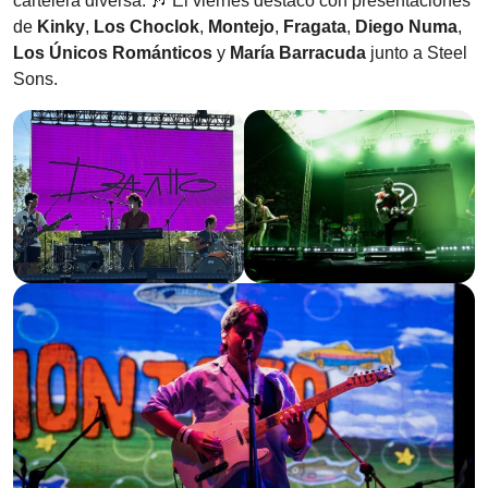
cartelera diversa. 🎶 El viernes destacó con presentaciones
de
Kinky
,
Los Choclok
,
Montejo
,
Fragata
,
Diego Numa
,
Los Únicos Románticos
y
María Barracuda
junto a Steel
Sons.