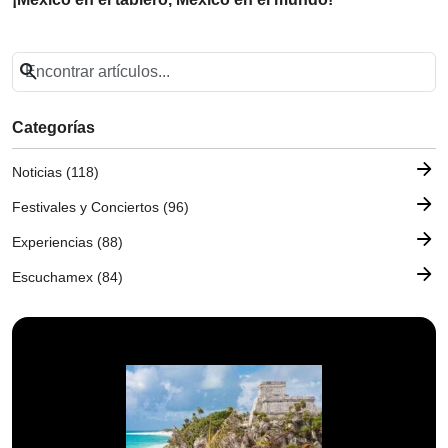
search
Categorías
arrow_forward
Noticias (118)
arrow_forward
Festivales y Conciertos (96)
arrow_forward
Experiencias (88)
arrow_forward
Escuchamex (84)