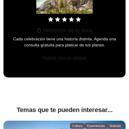
star
star
star
star
star
💍 Hablemos de tu boda
Cada celebración tiene una historia distinta. Agenda una
consulta gratuita para platicar de tus planes.
Hablar con un asesor
Temas que te pueden interesar...
Cultura
Experiencias
Noticias