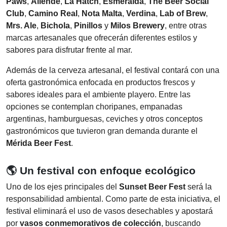
Paws
,
Allende
,
La Hatch
,
Esmeralda
,
The Beer Social
Club
,
Camino Real
,
Nota Malta
,
Verdina
,
Lab of Brew
,
Mrs. Ale
,
Bichola
,
Pinillos
y
Milos Brewery
, entre otras
marcas artesanales que ofrecerán diferentes estilos y
sabores para disfrutar frente al mar.
Además de la cerveza artesanal, el festival contará con una
oferta gastronómica enfocada en productos frescos y
sabores ideales para el ambiente playero. Entre las
opciones se contemplan choripanes, empanadas
argentinas, hamburguesas, ceviches y otros conceptos
gastronómicos que tuvieron gran demanda durante el
Mérida Beer Fest
.
🌎 Un festival con enfoque ecológico
Uno de los ejes principales del
Sunset Beer Fest
será la
responsabilidad ambiental. Como parte de esta iniciativa, el
festival eliminará el uso de vasos desechables y apostará
por
vasos conmemorativos de colección
, buscando