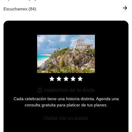
arrow_forward
Escuchamex (84)
star
star
star
star
star
💍 Hablemos de tu boda
Cada celebración tiene una historia distinta. Agenda una
consulta gratuita para platicar de tus planes.
Hablar con un asesor