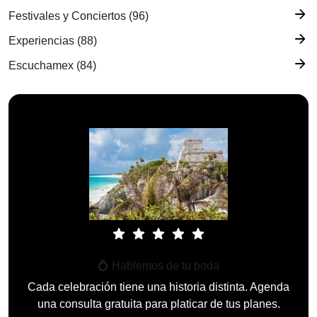
arrow_forward
Festivales y Conciertos (96)
arrow_forward
Experiencias (88)
arrow_forward
Escuchamex (84)
star
star
star
star
star
💍 Hablemos de tu boda
Cada celebración tiene una historia distinta. Agenda
una consulta gratuita para platicar de tus planes.