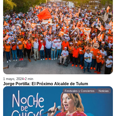
1 mayo, 2024
•
2
min
Jorge Portilla: El Próximo Alcalde de Tulum
Festivales y Conciertos
Noticias