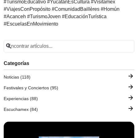
#TurismoEducativo #YucatánEsCultura #Visitamex
#ViajesConPropósito #ComunidadBaillères #Homún
#Acanceh #TurismoJoven #EducaciónTurística
#EscuelasEnMovimiento
search
Categorías
arrow_forward
Noticias (118)
arrow_forward
Festivales y Conciertos (95)
arrow_forward
Experiencias (88)
arrow_forward
Escuchamex (84)