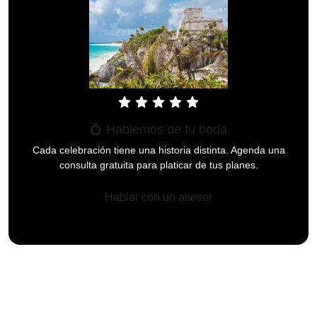
star
star
star
star
star
💍 Hablemos de tu boda
Cada celebración tiene una historia distinta. Agenda una
consulta gratuita para platicar de tus planes.
Hablar con un asesor