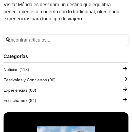
Visitar Mérida es descubrir un destino que equilibra
perfectamente lo moderno con lo tradicional, ofreciendo
experiencias para todo tipo de viajero.
search
Categorías
arrow_forward
Noticias (118)
arrow_forward
Festivales y Conciertos (96)
arrow_forward
Experiencias (88)
arrow_forward
Escuchamex (84)