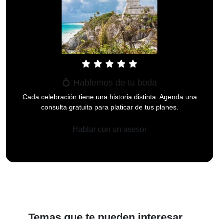
star
star
star
star
star
💍 Hablemos de tu boda
Cada celebración tiene una historia distinta. Agenda una
consulta gratuita para platicar de tus planes.
Hablar con un asesor
Temas que te pueden interesar...