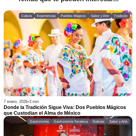
Cultura
Experiencias
Pueblos Mágicos
Sabor y Arte
Tradición
7 enero, 2026
•
3
min
Donde la Tradición Sigue Viva: Dos Pueblos Mágicos
que Custodian el Alma de México
Gastronomia
Gastronomía Yucateca
Noticias
Sabor y Arte